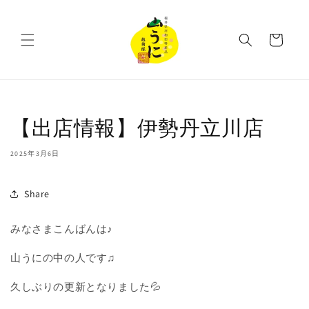
コンテ
ンツに
カ
進む
ー
ト
【出店情報】伊勢丹立川店
2025年3月6日
Share
みなさまこんばんは♪
山うにの中の人です♫
久しぶりの更新となりました💦