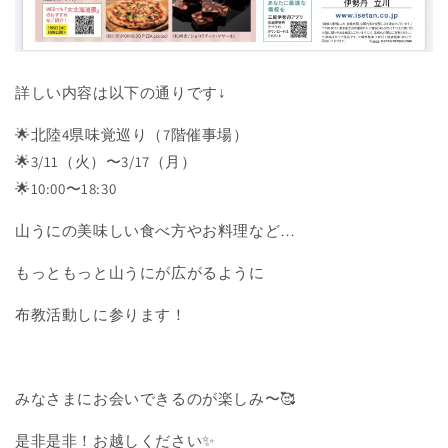
詳しい内容は以下の通りです↓
🌟北陸4県味覚巡り（7階催事場）
🌟3/11（火）〜3/17（月）
🌟10:00〜18:30
山うにの美味しい食べ方やお料理など…
もっともっと山うにが広がるように
布教活動しに参ります！
みなさまにお会いできるのが楽しみ〜🥰
是非是非！お越しください✨