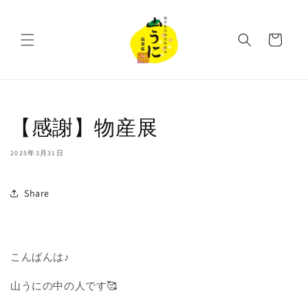
コンテ
ンツに
カ
進む
ー
ト
【感謝】物産展
2025年3月31日
Share
こんばんは♪
山うにの中の人です🥰