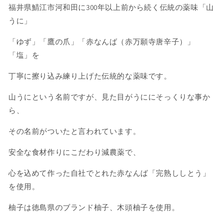
福井県鯖江市河和田に300年以上前から続く伝統の薬味「山
うに」
「ゆず」「鷹の爪」「赤なんば（赤万願寺唐辛子）」
「塩」を
丁寧に擦り込み練り上げた伝統的な薬味です。
山うにという名前ですが、見た目がうににそっくりな事か
ら、
その名前がついたと言われています。
安全な食材作りにこだわり減農薬で、
心を込めて作った自社でとれた赤なんば「完熟ししとう」
を使用。
柚子は徳島県のブランド柚子、木頭柚子を使用。