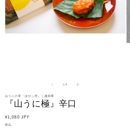
モ
ー
モ
ダ
ー
ル
ダ
で
ル
メ
で
デ
メ
ィ
デ
ア
ィ
(1)
の
1
/
4
ア
を
(2
開
山うにの里「ほやっ停」｜越前隊
を
く
『山うに極』辛口
開
く
通
¥1,080 JPY
常
税込。