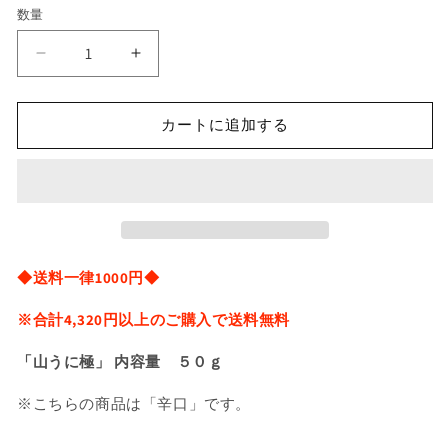
価
数量
格
『山
『山
う
う
に
に
カートに追加する
極』
極』
辛
辛
口
口
の
の
数
数
量
量
◆送料一律1000円◆
を
を
減
増
※合計4,320円以上のご購入で送料無料
ら
や
す
す
「山うに極」
内容量 ５０ｇ
※こちらの商品は「辛口」です。