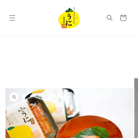
コンテ
ンツに
カ
進む
ー
ト
商品情
報にス
キップ